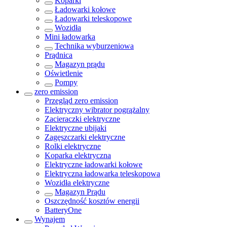
Koparki
Ładowarki kołowe
Ładowarki teleskopowe
Wozidła
Mini ładowarka
Technika wyburzeniowa
Prądnica
Magazyn prądu
Oświetlenie
Pompy
zero emission
Przegląd
zero emission
Elektryczny wibrator pogrążalny
Zacieraczki elektryczne
Elektryczne ubijaki
Zagęszczarki elektryczne
Rolki elektryczne
Koparka elektryczna
Elektryczne ładowarki kołowe
Elektryczna ładowarka teleskopowa
Wozidła elektryczne
Magazyn Prądu
Oszczędność kosztów energii
BatteryOne
Wynajem