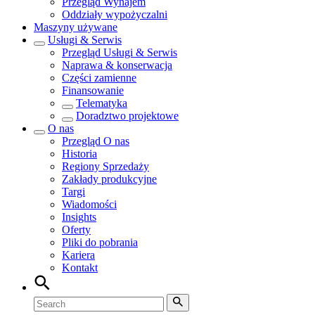
Przegląd
Wynajem
Oddziały wypożyczalni
Maszyny używane
Usługi & Serwis
Przegląd
Usługi & Serwis
Naprawa & konserwacja
Części zamienne
Finansowanie
Telematyka
Doradztwo projektowe
O nas
Przegląd
O nas
Historia
Regiony Sprzedaży
Zakłady produkcyjne
Targi
Wiadomości
Insights
Oferty
Pliki do pobrania
Kariera
Kontakt