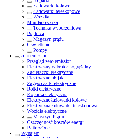
Koparki
Ładowarki kołowe
Ładowarki teleskopowe
Wozidła
Mini ładowarka
Technika wyburzeniowa
Prądnica
Magazyn prądu
Oświetlenie
Pompy
zero emission
Przegląd
zero emission
Elektryczny wibrator pogrążalny
Zacieraczki elektryczne
Elektryczne ubijaki
Zagęszczarki elektryczne
Rolki elektryczne
Koparka elektryczna
Elektryczne ładowarki kołowe
Elektryczna ładowarka teleskopowa
Wozidła elektryczne
Magazyn Prądu
Oszczędność kosztów energii
BatteryOne
Wynajem