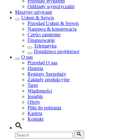
Przegląd
Wynajem
Oddziały wypożyczalni
Maszyny używane
Usługi & Serwis
Przegląd
Usługi & Serwis
Naprawa & konserwacja
Części zamienne
Finansowanie
Telematyka
Doradztwo projektowe
O nas
Przegląd
O nas
Historia
Regiony Sprzedaży
Zakłady produkcyjne
Targi
Wiadomości
Insights
Oferty
Pliki do pobrania
Kariera
Kontakt