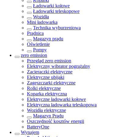
Koparki
Ładowarki kołowe
Ładowarki teleskopowe
Wozidła
Mini ładowarka
Technika wyburzeniowa
Prądnica
Magazyn prądu
Oświetlenie
Pompy
zero emission
Przegląd
zero emission
Elektryczny wibrator pogrążalny
Zacieraczki elektryczne
Elektryczne ubijaki
Zagęszczarki elektryczne
Rolki elektryczne
Koparka elektryczna
Elektryczne ładowarki kołowe
Elektryczna ładowarka teleskopowa
Wozidła elektryczne
Magazyn Prądu
Oszczędność kosztów energii
BatteryOne
Wynajem