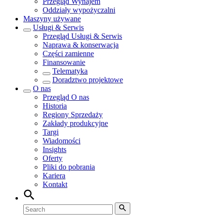
Przegląd
Wynajem
Oddziały wypożyczalni
Maszyny używane
Usługi & Serwis
Przegląd
Usługi & Serwis
Naprawa & konserwacja
Części zamienne
Finansowanie
Telematyka
Doradztwo projektowe
O nas
Przegląd
O nas
Historia
Regiony Sprzedaży
Zakłady produkcyjne
Targi
Wiadomości
Insights
Oferty
Pliki do pobrania
Kariera
Kontakt