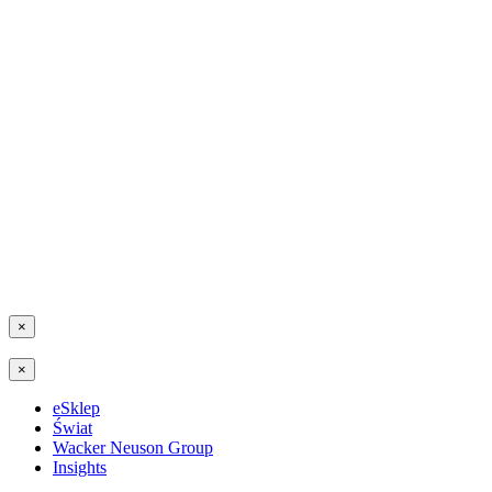
×
×
eSklep
Świat
Wacker Neuson Group
Insights