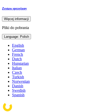
Zestaw sprzężony
Więcej informacji
Pliki do pobrania
Language: Polish
English
German
French
Dutch
Hungarian
Italian
Czech
Turkish
Norwegian
Danish
Swedish
Spanish