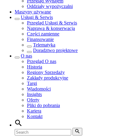
Przegląd
Wynajem
Oddziały wypożyczalni
Maszyny używane
Usługi & Serwis
Przegląd
Usługi & Serwis
Naprawa & konserwacja
Części zamienne
Finansowanie
Telematyka
Doradztwo projektowe
O nas
Przegląd
O nas
Historia
Regiony Sprzedaży
Zakłady produkcyjne
Targi
Wiadomości
Insights
Oferty
Pliki do pobrania
Kariera
Kontakt