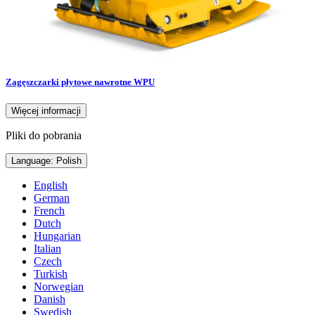
Zagęszczarki płytowe nawrotne WPU
Więcej informacji
Pliki do pobrania
Language: Polish
English
German
French
Dutch
Hungarian
Italian
Czech
Turkish
Norwegian
Danish
Swedish