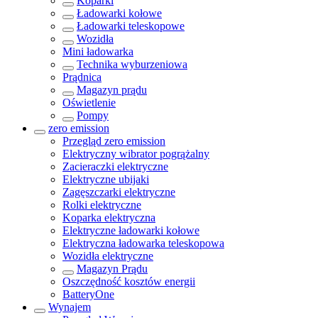
Koparki
Ładowarki kołowe
Ładowarki teleskopowe
Wozidła
Mini ładowarka
Technika wyburzeniowa
Prądnica
Magazyn prądu
Oświetlenie
Pompy
zero emission
Przegląd
zero emission
Elektryczny wibrator pogrążalny
Zacieraczki elektryczne
Elektryczne ubijaki
Zagęszczarki elektryczne
Rolki elektryczne
Koparka elektryczna
Elektryczne ładowarki kołowe
Elektryczna ładowarka teleskopowa
Wozidła elektryczne
Magazyn Prądu
Oszczędność kosztów energii
BatteryOne
Wynajem