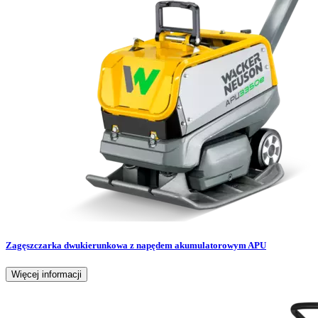
Zagęszczarka dwukierunkowa z napędem akumulatorowym APU
Więcej informacji