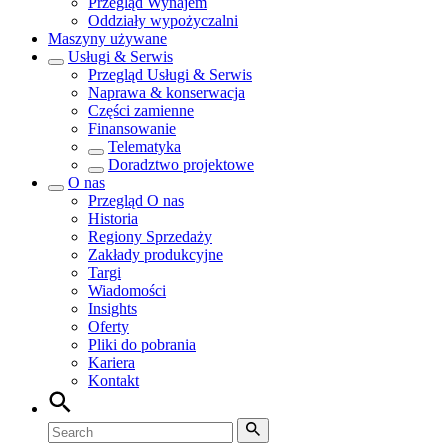
Przegląd
Wynajem
Oddziały wypożyczalni
Maszyny używane
Usługi & Serwis
Przegląd
Usługi & Serwis
Naprawa & konserwacja
Części zamienne
Finansowanie
Telematyka
Doradztwo projektowe
O nas
Przegląd
O nas
Historia
Regiony Sprzedaży
Zakłady produkcyjne
Targi
Wiadomości
Insights
Oferty
Pliki do pobrania
Kariera
Kontakt