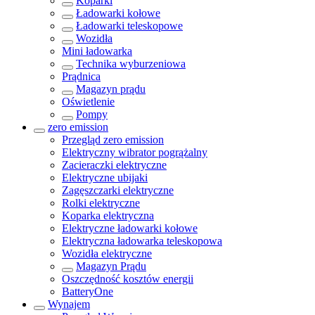
Koparki
Ładowarki kołowe
Ładowarki teleskopowe
Wozidła
Mini ładowarka
Technika wyburzeniowa
Prądnica
Magazyn prądu
Oświetlenie
Pompy
zero emission
Przegląd
zero emission
Elektryczny wibrator pogrążalny
Zacieraczki elektryczne
Elektryczne ubijaki
Zagęszczarki elektryczne
Rolki elektryczne
Koparka elektryczna
Elektryczne ładowarki kołowe
Elektryczna ładowarka teleskopowa
Wozidła elektryczne
Magazyn Prądu
Oszczędność kosztów energii
BatteryOne
Wynajem