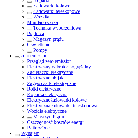
Koparki
Ładowarki kołowe
Ładowarki teleskopowe
Wozidła
Mini ładowarka
Technika wyburzeniowa
Prądnica
Magazyn prądu
Oświetlenie
Pompy
zero emission
Przegląd
zero emission
Elektryczny wibrator pogrążalny
Zacieraczki elektryczne
Elektryczne ubijaki
Zagęszczarki elektryczne
Rolki elektryczne
Koparka elektryczna
Elektryczne ładowarki kołowe
Elektryczna ładowarka teleskopowa
Wozidła elektryczne
Magazyn Prądu
Oszczędność kosztów energii
BatteryOne
Wynajem