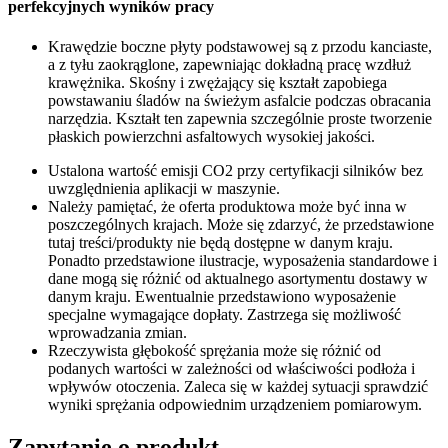
perfekcyjnych wyników pracy
Krawędzie boczne płyty podstawowej są z przodu kanciaste,
a z tyłu zaokrąglone, zapewniając dokładną pracę wzdłuż
krawężnika. Skośny i zwężający się kształt zapobiega
powstawaniu śladów na świeżym asfalcie podczas obracania
narzędzia. Kształt ten zapewnia szczególnie proste tworzenie
płaskich powierzchni asfaltowych wysokiej jakości.
Ustalona wartość emisji CO2 przy certyfikacji silników bez
uwzględnienia aplikacji w maszynie.
Należy pamiętać, że oferta produktowa może być inna w
poszczególnych krajach. Może się zdarzyć, że przedstawione
tutaj treści/produkty nie będą dostępne w danym kraju.
Ponadto przedstawione ilustracje, wyposażenia standardowe i
dane mogą się różnić od aktualnego asortymentu dostawy w
danym kraju. Ewentualnie przedstawiono wyposażenie
specjalne wymagające dopłaty. Zastrzega się możliwość
wprowadzania zmian.
Rzeczywista głębokość sprężania może się różnić od
podanych wartości w zależności od właściwości podłoża i
wpływów otoczenia. Zaleca się w każdej sytuacji sprawdzić
wyniki sprężania odpowiednim urządzeniem pomiarowym.
Zapytanie o produkt