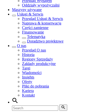
Przegląd
Wynajem
Oddziały wypożyczalni
Maszyny używane
Usługi & Serwis
Przegląd
Usługi & Serwis
Naprawa & konserwacja
Części zamienne
Finansowanie
Telematyka
Doradztwo projektowe
O nas
Przegląd
O nas
Historia
Regiony Sprzedaży
Zakłady produkcyjne
Targi
Wiadomości
Insights
Oferty
Pliki do pobrania
Kariera
Kontakt