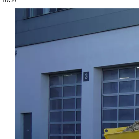
DW
50