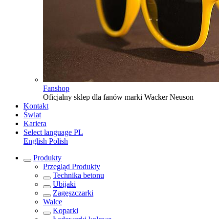
Fanshop
Oficjalny sklep dla fanów marki Wacker Neuson
Kontakt
Świat
Kariera
Select language
PL
English
Polish
Produkty
Przegląd
Produkty
Technika betonu
Ubijaki
Zagęszczarki
Walce
Koparki