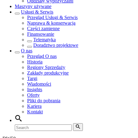
Oddziały wypożyczalni
Maszyny używane
Usługi & Serwis
Przegląd
Usługi & Serwis
Naprawa & konserwacja
Części zamienne
Finansowanie
Telematyka
Doradztwo projektowe
O nas
Przegląd
O nas
Historia
Regiony Sprzedaży
Zakłady produkcyjne
Targi
Wiadomości
Insights
Oferty
Pliki do pobrania
Kariera
Kontakt