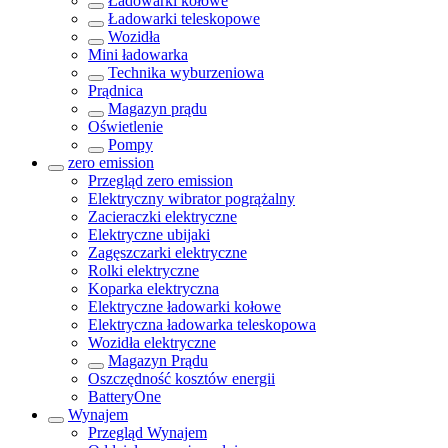
Ładowarki kołowe
Ładowarki teleskopowe
Wozidła
Mini ładowarka
Technika wyburzeniowa
Prądnica
Magazyn prądu
Oświetlenie
Pompy
zero emission
Przegląd
zero emission
Elektryczny wibrator pogrążalny
Zacieraczki elektryczne
Elektryczne ubijaki
Zagęszczarki elektryczne
Rolki elektryczne
Koparka elektryczna
Elektryczne ładowarki kołowe
Elektryczna ładowarka teleskopowa
Wozidła elektryczne
Magazyn Prądu
Oszczędność kosztów energii
BatteryOne
Wynajem
Przegląd
Wynajem