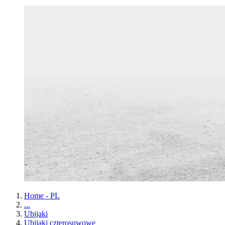
Home - PL
...
Ubijaki
Ubijaki czterosuwowe