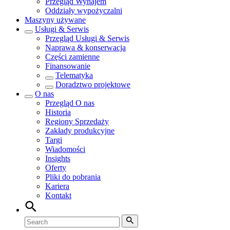
Przegląd
Wynajem
Oddziały wypożyczalni
Maszyny używane
Usługi & Serwis
Przegląd
Usługi & Serwis
Naprawa & konserwacja
Części zamienne
Finansowanie
Telematyka
Doradztwo projektowe
O nas
Przegląd
O nas
Historia
Regiony Sprzedaży
Zakłady produkcyjne
Targi
Wiadomości
Insights
Oferty
Pliki do pobrania
Kariera
Kontakt