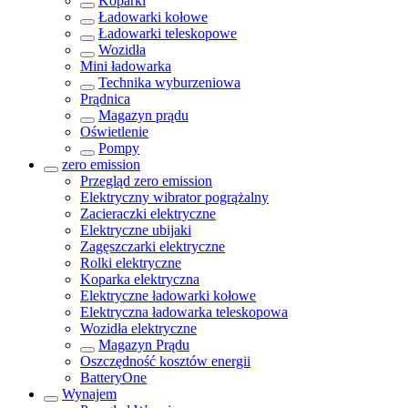
Koparki
Ładowarki kołowe
Ładowarki teleskopowe
Wozidła
Mini ładowarka
Technika wyburzeniowa
Prądnica
Magazyn prądu
Oświetlenie
Pompy
zero emission
Przegląd
zero emission
Elektryczny wibrator pogrążalny
Zacieraczki elektryczne
Elektryczne ubijaki
Zagęszczarki elektryczne
Rolki elektryczne
Koparka elektryczna
Elektryczne ładowarki kołowe
Elektryczna ładowarka teleskopowa
Wozidła elektryczne
Magazyn Prądu
Oszczędność kosztów energii
BatteryOne
Wynajem