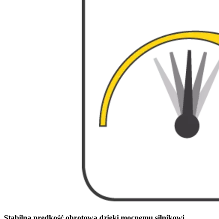
Stabilna prędkość obrotowa dzięki mocnemu silnikowi