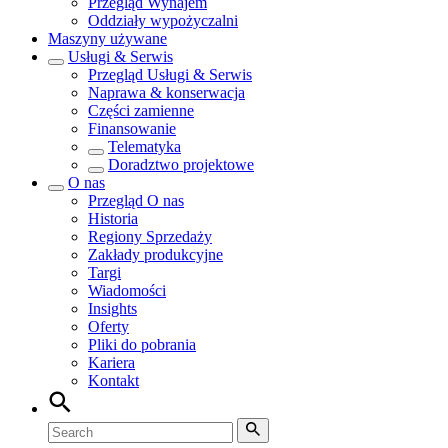
Przegląd
Wynajem
Oddziały wypożyczalni
Maszyny używane
Usługi & Serwis
Przegląd
Usługi & Serwis
Naprawa & konserwacja
Części zamienne
Finansowanie
Telematyka
Doradztwo projektowe
O nas
Przegląd
O nas
Historia
Regiony Sprzedaży
Zakłady produkcyjne
Targi
Wiadomości
Insights
Oferty
Pliki do pobrania
Kariera
Kontakt