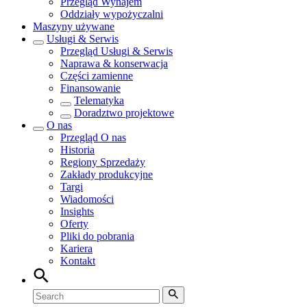
Przegląd
Wynajem
Oddziały wypożyczalni
Maszyny używane
Usługi & Serwis
Przegląd
Usługi & Serwis
Naprawa & konserwacja
Części zamienne
Finansowanie
Telematyka
Doradztwo projektowe
O nas
Przegląd
O nas
Historia
Regiony Sprzedaży
Zakłady produkcyjne
Targi
Wiadomości
Insights
Oferty
Pliki do pobrania
Kariera
Kontakt