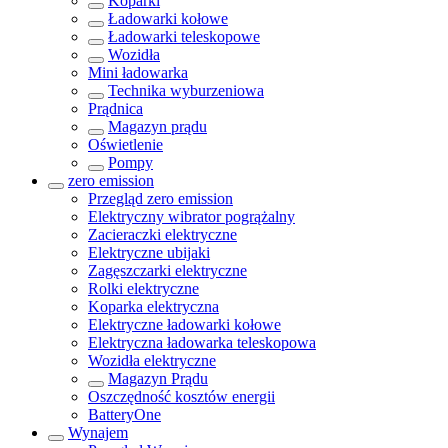
Koparki
Ładowarki kołowe
Ładowarki teleskopowe
Wozidła
Mini ładowarka
Technika wyburzeniowa
Prądnica
Magazyn prądu
Oświetlenie
Pompy
zero emission
Przegląd
zero emission
Elektryczny wibrator pogrążalny
Zacieraczki elektryczne
Elektryczne ubijaki
Zagęszczarki elektryczne
Rolki elektryczne
Koparka elektryczna
Elektryczne ładowarki kołowe
Elektryczna ładowarka teleskopowa
Wozidła elektryczne
Magazyn Prądu
Oszczędność kosztów energii
BatteryOne
Wynajem