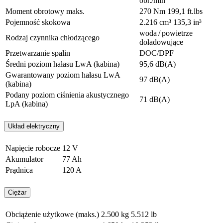
obr./min
Moment obrotowy maks.
270 Nm
199,1 ft.lbs
Pojemność skokowa
2.216 cm³
135,3 in³
woda / powietrze
Rodzaj czynnika chłodzącego
doładowujące
Przetwarzanie spalin
DOC/DPF
Średni poziom hałasu LwA (kabina)
95,6 dB(A)
Gwarantowany poziom hałasu LwA
97 dB(A)
(kabina)
Podany poziom ciśnienia akustycznego
71 dB(A)
LpA (kabina)
Układ elektryczny
Napięcie robocze
12 V
Akumulator
77 Ah
Prądnica
120 A
Ciężar
Obciążenie użytkowe (maks.)
2.500 kg
5.512 lb