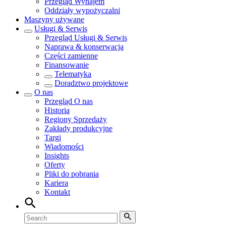
Przegląd
Wynajem
Oddziały wypożyczalni
Maszyny używane
Usługi & Serwis
Przegląd
Usługi & Serwis
Naprawa & konserwacja
Części zamienne
Finansowanie
Telematyka
Doradztwo projektowe
O nas
Przegląd
O nas
Historia
Regiony Sprzedaży
Zakłady produkcyjne
Targi
Wiadomości
Insights
Oferty
Pliki do pobrania
Kariera
Kontakt