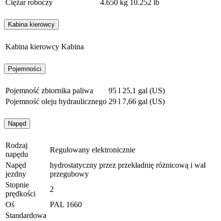
Ciężar roboczy
4.650 kg
10.252 lb
Kabina kierowcy
Kabina kierowcy
Kabina
Pojemności
Pojemność zbiornika paliwa
95 l
25,1 gal (US)
Pojemność oleju hydraulicznego
29 l
7,66 gal (US)
Napęd
Rodzaj
Regulowany elektronicznie
napędu
Napęd
hydrostatyczny przez przekładnię różnicową i wał
jezdny
przegubowy
Stopnie
2
prędkości
Oś
PAL 1660
Standardowa