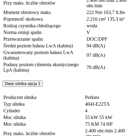
2.400 obr./min
2.400
Przy maks. liczbie obrotów
obr./min
Moment obrotowy maks.
222 Nm
163,7 ft.lbs
Pojemność skokowa
2.216 cm³
135,3 in³
Rodzaj czynnika chłodzącego
woda
Norma emisji spalin
V
Przetwarzanie spalin
DOC/DPF
Średni poziom hałasu LwA (kabina)
94 dB(A)
Gwarantowany poziom hałasu LwA
97 dB(A)
(kabina)
Podany poziom ciśnienia akustycznego
70 dB(A)
LpA (kabina)
Dane silnika opcja 1
Producent silnika
Perkins
Typ silnika
404J-E22TA
Cylinder
4
Moc silnika
55 kW
55 kW
Moc silnika
75 KM
74 HP
2.400 obr./min
2.400
Przy maks. liczbie obrotów