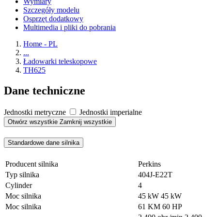
Wymiary
Szczegóły modelu
Osprzęt dodatkowy
Multimedia i pliki do pobrania
Home - PL
...
Ładowarki teleskopowe
TH625
Dane techniczne
Jednostki metryczne
Jednostki imperialne
Otwórz wszystkie
Zamknij wszystkie
Standardowe dane silnika
Producent silnika
Perkins
Typ silnika
404J-E22T
Cylinder
4
Moc silnika
45 kW
45 kW
Moc silnika
61 KM
60 HP