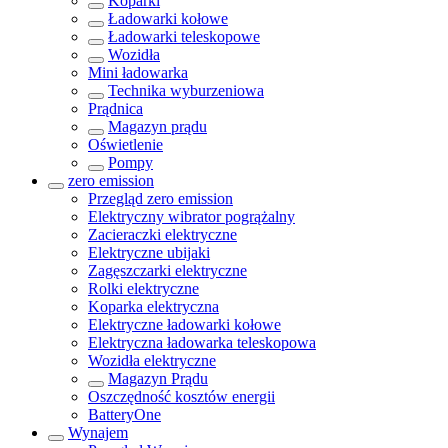
Koparki
Ładowarki kołowe
Ładowarki teleskopowe
Wozidła
Mini ładowarka
Technika wyburzeniowa
Prądnica
Magazyn prądu
Oświetlenie
Pompy
zero emission
Przegląd
zero emission
Elektryczny wibrator pogrążalny
Zacieraczki elektryczne
Elektryczne ubijaki
Zagęszczarki elektryczne
Rolki elektryczne
Koparka elektryczna
Elektryczne ładowarki kołowe
Elektryczna ładowarka teleskopowa
Wozidła elektryczne
Magazyn Prądu
Oszczędność kosztów energii
BatteryOne
Wynajem