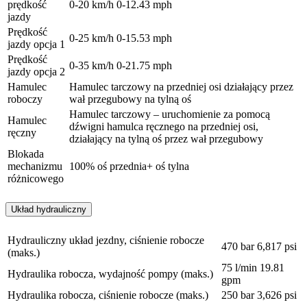
prędkość
0-20 km/h
0-12.43 mph
jazdy
Prędkość
0-25 km/h
0-15.53 mph
jazdy opcja 1
Prędkość
0-35 km/h
0-21.75 mph
jazdy opcja 2
Hamulec
Hamulec tarczowy na przedniej osi działający przez
roboczy
wał przegubowy na tylną oś
Hamulec tarczowy – uruchomienie za pomocą
Hamulec
dźwigni hamulca ręcznego na przedniej osi,
ręczny
działający na tylną oś przez wał przegubowy
Blokada
mechanizmu
100% oś przednia+ oś tylna
różnicowego
Układ hydrauliczny
Hydrauliczny układ jezdny, ciśnienie robocze
470 bar
6,817 psi
(maks.)
75 l/min
19.81
Hydraulika robocza, wydajność pompy (maks.)
gpm
Hydraulika robocza, ciśnienie robocze (maks.)
250 bar
3,626 psi