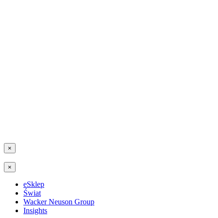
×
×
eSklep
Świat
Wacker Neuson Group
Insights