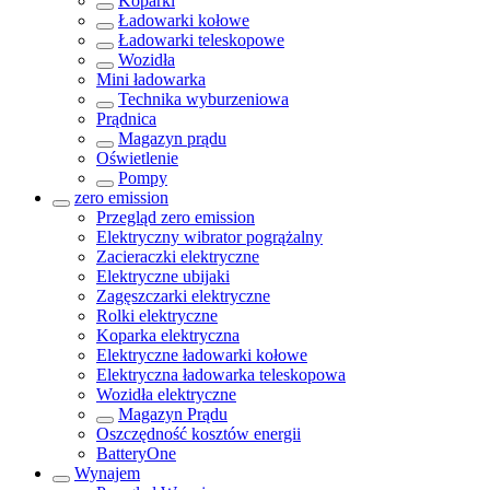
Koparki
Ładowarki kołowe
Ładowarki teleskopowe
Wozidła
Mini ładowarka
Technika wyburzeniowa
Prądnica
Magazyn prądu
Oświetlenie
Pompy
zero emission
Przegląd
zero emission
Elektryczny wibrator pogrążalny
Zacieraczki elektryczne
Elektryczne ubijaki
Zagęszczarki elektryczne
Rolki elektryczne
Koparka elektryczna
Elektryczne ładowarki kołowe
Elektryczna ładowarka teleskopowa
Wozidła elektryczne
Magazyn Prądu
Oszczędność kosztów energii
BatteryOne
Wynajem