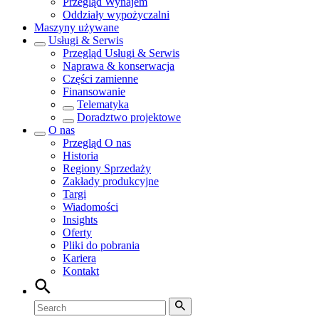
Przegląd
Wynajem
Oddziały wypożyczalni
Maszyny używane
Usługi & Serwis
Przegląd
Usługi & Serwis
Naprawa & konserwacja
Części zamienne
Finansowanie
Telematyka
Doradztwo projektowe
O nas
Przegląd
O nas
Historia
Regiony Sprzedaży
Zakłady produkcyjne
Targi
Wiadomości
Insights
Oferty
Pliki do pobrania
Kariera
Kontakt