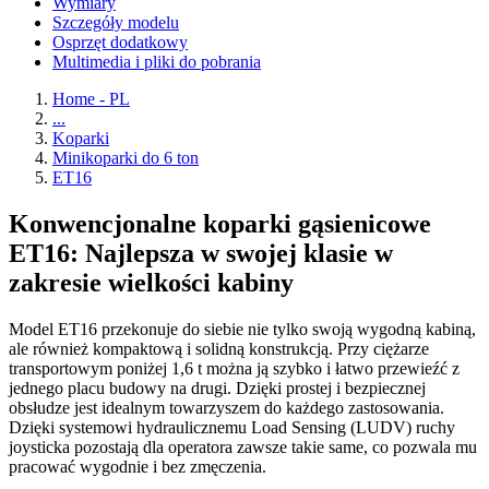
Wymiary
Szczegóły modelu
Osprzęt dodatkowy
Multimedia i pliki do pobrania
Home - PL
...
Koparki
Minikoparki do 6 ton
ET16
Konwencjonalne koparki gąsienicowe
ET16: Najlepsza w swojej klasie w
zakresie wielkości kabiny
Model ET16 przekonuje do siebie nie tylko swoją wygodną kabiną,
ale również kompaktową i solidną konstrukcją. Przy ciężarze
transportowym poniżej 1,6 t można ją szybko i łatwo przewieźć z
jednego placu budowy na drugi. Dzięki prostej i bezpiecznej
obsłudze jest idealnym towarzyszem do każdego zastosowania.
Dzięki systemowi hydraulicznemu Load Sensing (LUDV) ruchy
joysticka pozostają dla operatora zawsze takie same, co pozwala mu
pracować wygodnie i bez zmęczenia.