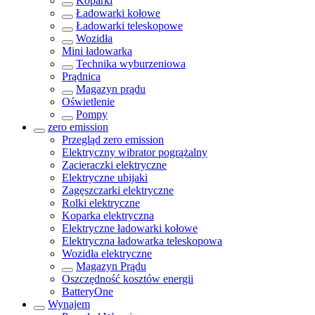
Koparki
Ładowarki kołowe
Ładowarki teleskopowe
Wozidła
Mini ładowarka
Technika wyburzeniowa
Prądnica
Magazyn prądu
Oświetlenie
Pompy
zero emission
Przegląd
zero emission
Elektryczny wibrator pogrążalny
Zacieraczki elektryczne
Elektryczne ubijaki
Zagęszczarki elektryczne
Rolki elektryczne
Koparka elektryczna
Elektryczne ładowarki kołowe
Elektryczna ładowarka teleskopowa
Wozidła elektryczne
Magazyn Prądu
Oszczędność kosztów energii
BatteryOne
Wynajem