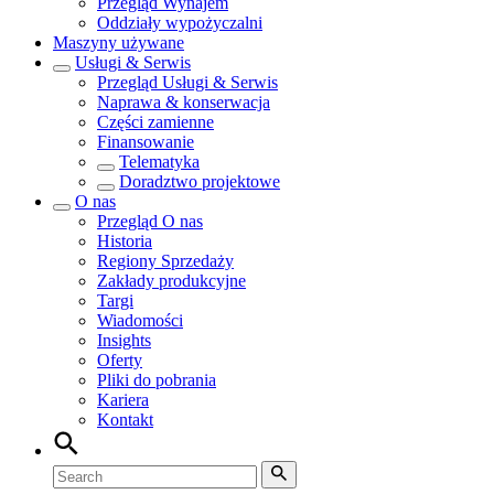
Przegląd
Wynajem
Oddziały wypożyczalni
Maszyny używane
Usługi & Serwis
Przegląd
Usługi & Serwis
Naprawa & konserwacja
Części zamienne
Finansowanie
Telematyka
Doradztwo projektowe
O nas
Przegląd
O nas
Historia
Regiony Sprzedaży
Zakłady produkcyjne
Targi
Wiadomości
Insights
Oferty
Pliki do pobrania
Kariera
Kontakt