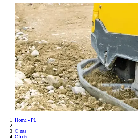
Home - PL
...
O nas
Oferty