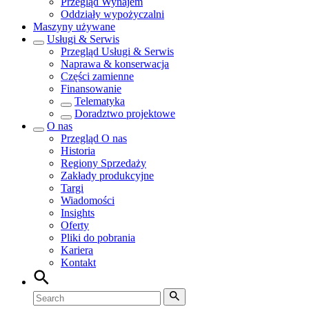
Przegląd
Wynajem
Oddziały wypożyczalni
Maszyny używane
Usługi & Serwis
Przegląd
Usługi & Serwis
Naprawa & konserwacja
Części zamienne
Finansowanie
Telematyka
Doradztwo projektowe
O nas
Przegląd
O nas
Historia
Regiony Sprzedaży
Zakłady produkcyjne
Targi
Wiadomości
Insights
Oferty
Pliki do pobrania
Kariera
Kontakt