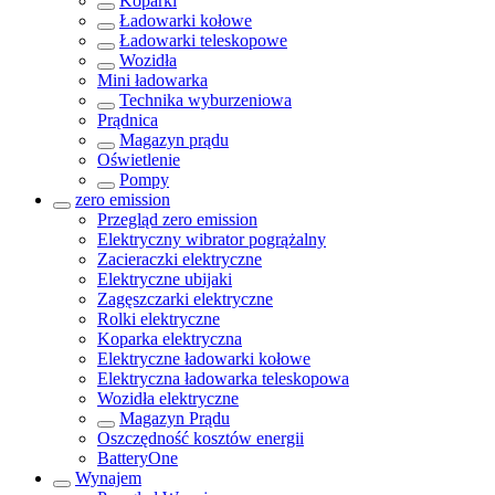
Koparki
Ładowarki kołowe
Ładowarki teleskopowe
Wozidła
Mini ładowarka
Technika wyburzeniowa
Prądnica
Magazyn prądu
Oświetlenie
Pompy
zero emission
Przegląd
zero emission
Elektryczny wibrator pogrążalny
Zacieraczki elektryczne
Elektryczne ubijaki
Zagęszczarki elektryczne
Rolki elektryczne
Koparka elektryczna
Elektryczne ładowarki kołowe
Elektryczna ładowarka teleskopowa
Wozidła elektryczne
Magazyn Prądu
Oszczędność kosztów energii
BatteryOne
Wynajem