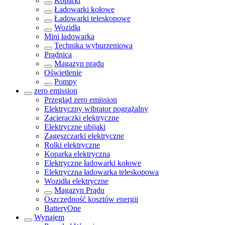
Koparki
Ładowarki kołowe
Ładowarki teleskopowe
Wozidła
Mini ładowarka
Technika wyburzeniowa
Prądnica
Magazyn prądu
Oświetlenie
Pompy
zero emission
Przegląd
zero emission
Elektryczny wibrator pogrążalny
Zacieraczki elektryczne
Elektryczne ubijaki
Zagęszczarki elektryczne
Rolki elektryczne
Koparka elektryczna
Elektryczne ładowarki kołowe
Elektryczna ładowarka teleskopowa
Wozidła elektryczne
Magazyn Prądu
Oszczędność kosztów energii
BatteryOne
Wynajem