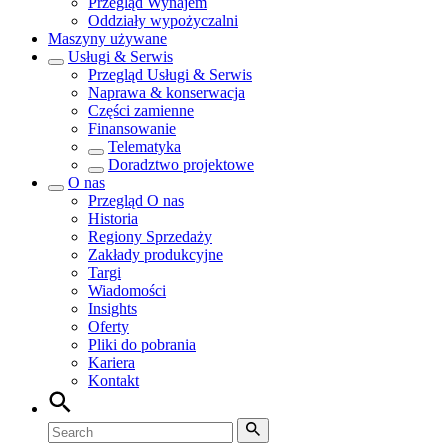
Przegląd
Wynajem
Oddziały wypożyczalni
Maszyny używane
Usługi & Serwis
Przegląd
Usługi & Serwis
Naprawa & konserwacja
Części zamienne
Finansowanie
Telematyka
Doradztwo projektowe
O nas
Przegląd
O nas
Historia
Regiony Sprzedaży
Zakłady produkcyjne
Targi
Wiadomości
Insights
Oferty
Pliki do pobrania
Kariera
Kontakt