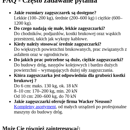
FAQ - Często zadawane pytania
Jakie rozmiary zagęszczarek są dostępne?
Lekkie (100–200 kg), średnie (200–600 kg) i ciężkie (600–
1200 kg).
Do czego nadają się małe, lekkie zagęszczarki?
Do chodników, podjazdów, kostki brukowej oraz wąskich
przestrzeni, takich jak wykopy kablowe.
Kiedy należy stosować średnie zagęszczarki?
Do większych powierzchni brukowanych, prac związanych z
asfaltem oraz w ogrodnictwie.
Do jakich prac potrzebne są duże, ciężkie zagęszczarki?
Do budowy dróg, nasypów kolejowych i bardzo dużych
powierzchni – wymagających dużej siły zagęszczania.
Która zagęszczarka jest odpowiednia dla grubości kostki
brukowej ?
Do 6 cm: maks. 130 kg, ok. 18 kN
8–10 cm: 170–200 kg, min. 20 kN
Od 10 cm: 200–600 kg, do 70 kN
Jakie zagęszczarki oferuje firma Wacker Neuson?
Kompletny asortyment
, od małych urządzeń po profesjonalne
maszyny do budowy dróg.
Może Cię również zainteresować: