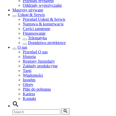
Przegląd
Wynajem
Oddziały wypożyczalni
Maszyny używane
Usługi & Serwis
Przegląd
Usługi & Serwis
Naprawa & konserwacja
Części zamienne
Finansowanie
Telematyka
Doradztwo projektowe
O nas
Przegląd
O nas
Historia
Regiony Sprzedaży
Zakłady produkcyjne
Targi
Wiadomości
Insights
Oferty
Pliki do pobrania
Kariera
Kontakt