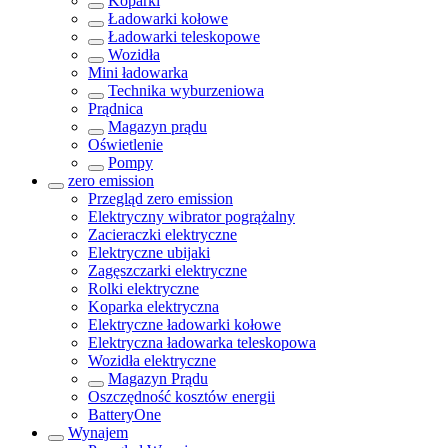
Koparki
Ładowarki kołowe
Ładowarki teleskopowe
Wozidła
Mini ładowarka
Technika wyburzeniowa
Prądnica
Magazyn prądu
Oświetlenie
Pompy
zero emission
Przegląd
zero emission
Elektryczny wibrator pogrążalny
Zacieraczki elektryczne
Elektryczne ubijaki
Zagęszczarki elektryczne
Rolki elektryczne
Koparka elektryczna
Elektryczne ładowarki kołowe
Elektryczna ładowarka teleskopowa
Wozidła elektryczne
Magazyn Prądu
Oszczędność kosztów energii
BatteryOne
Wynajem