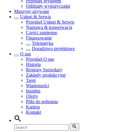
Przegląd
Wynajem
Oddziały wypożyczalni
Maszyny używane
Usługi & Serwis
Przegląd
Usługi & Serwis
Naprawa & konserwacja
Części zamienne
Finansowanie
Telematyka
Doradztwo projektowe
O nas
Przegląd
O nas
Historia
Regiony Sprzedaży
Zakłady produkcyjne
Targi
Wiadomości
Insights
Oferty
Pliki do pobrania
Kariera
Kontakt