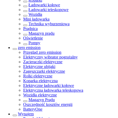
Koparki
Ładowarki kołowe
Ładowarki teleskopowe
Wozidła
Mini ładowarka
Technika wyburzeniowa
Prądnica
Magazyn prądu
Oświetlenie
Pompy
zero emission
Przegląd
zero emission
Elektryczny wibrator pogrążalny
Zacieraczki elektryczne
Elektryczne ubijaki
Zagęszczarki elektryczne
Rolki elektryczne
Koparka elektryczna
Elektryczne ładowarki kołowe
Elektryczna ładowarka teleskopowa
Wozidła elektryczne
Magazyn Prądu
Oszczędność kosztów energii
BatteryOne
Wynajem