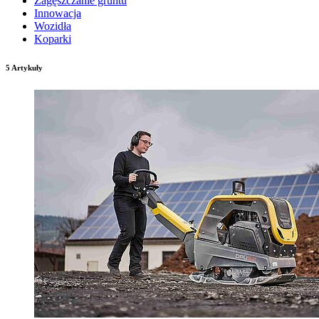
Zagęszczanie gruntu
Innowacja
Wozidła
Koparki
5 Artykuły