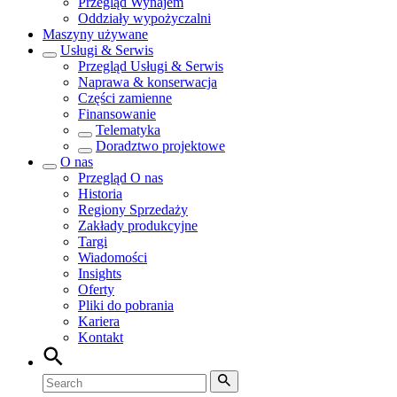
Przegląd
Wynajem
Oddziały wypożyczalni
Maszyny używane
Usługi & Serwis
Przegląd
Usługi & Serwis
Naprawa & konserwacja
Części zamienne
Finansowanie
Telematyka
Doradztwo projektowe
O nas
Przegląd
O nas
Historia
Regiony Sprzedaży
Zakłady produkcyjne
Targi
Wiadomości
Insights
Oferty
Pliki do pobrania
Kariera
Kontakt