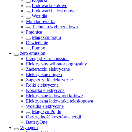
Koparki
Ładowarki kołowe
Ładowarki teleskopowe
Wozidła
Mini ładowarka
Technika wyburzeniowa
Prądnica
Magazyn prądu
Oświetlenie
Pompy
zero emission
Przegląd
zero emission
Elektryczny wibrator pogrążalny
Zacieraczki elektryczne
Elektryczne ubijaki
Zagęszczarki elektryczne
Rolki elektryczne
Koparka elektryczna
Elektryczne ładowarki kołowe
Elektryczna ładowarka teleskopowa
Wozidła elektryczne
Magazyn Prądu
Oszczędność kosztów energii
BatteryOne
Wynajem