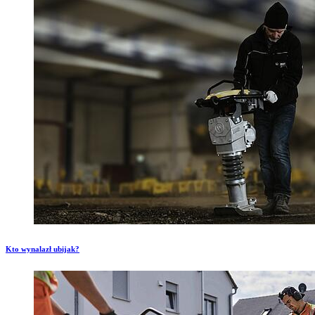
Kto wynalazł ubijak?